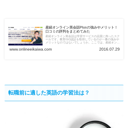
産経オンライン英会話Plusの強みやメリット！
口コミの評判をまとめてみた
産経オンライン英会話は学習サービスの品質に拘ったスク
ールです。教育ISO認証を取得しているのが一番の強みや
メリットなのではないでしょうか。ここでは、産経オンラ
イン英会話の口コミや評判の情報も詳しく紹介していきま
www.onlineeikaiwa.com
2016.07.29
す。
転職前に適した英語の学習法は？