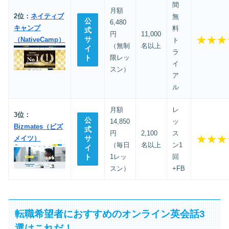
間
月額
2位：
ネイティブ
無
公
6,480
キャンプ
料
式
円
11,000
★★★
サ
（NativeCamp）
ト
（無制
名以上
イ
ラ
ト
限レッ
イ
スン）
ア
ル
月額
レ
3位：
公
14,850
ッ
Bizmates（ビズ
式
円
2,100
ス
★★★
メイツ）
サ
（毎日
名以上
ン1
イ
ト
1レッ
回
スン）
+FB
転職希望者におすすめのオンライン英会話3
選はこれだ！