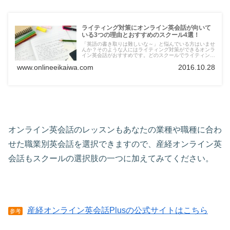
ライティング対策にオンライン英会話が向いて
いる3つの理由とおすすめのスクール4選！
「英語の書き取りは難しいな～」と悩んでいる方はいませ
んか？そのような人にはライティング対策ができるオンラ
イン英会話がおすすめです。どのスクールでライティング
スキルを高めるレッスンを受けられるのか見ていきましょ
www.onlineeikaiwa.com
2016.10.28
う。
オンライン英会話のレッスンもあなたの業種や職種に合わ
せた職業別英会話を選択できますので、産経オンライン英
会話もスクールの選択肢の一つに加えてみてください。
産経オンライン英会話Plusの公式サイトはこちら
参考