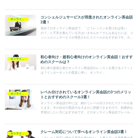
いる友人がいる方は、ぜひ一度参考にしてみてください。
コンシェルジュサービスが用意されたオンライン英会話
オンライン英会話の選び方
3選！
初めてのオンライン英会話で、「どうレッスンを受ければ良い
の？」と不安を抱えている方はいませんか？そんなあなたには、コ
ンシェルジュサービスが用意されたスクールがおすすめです。ホテ
ルのコンシェルジュのように、きめ細かなサポートやアドバイスを
受けながら英語の学習を継続できますよ。
初心者向け・超初心者向けのオンライン英会話！おすす
オンライン英会話の選び方
めのスクールは？
初心者や超初心者がオンライン英会話のレッスンを受けるメリット
は？インターネットの普及に伴い、オンライ...
レベル分けされているオンライン英会話の3つのメリッ
オンライン英会話の選び方
トとおすすめのスクール3選！
オンライン英会話の中には、細かくレベル分けされたスクールがあ
ります。今の自分の英語力を大まかに把握できますので、効果的な
学習がしたい方におすすめです。どのオンライン英会話でレベル分
けがされているのかチェックしておきましょう。
クレーム対応について学べるオンライン英会話3選！
オンライン英会話の選び方
「クレーム対応に関する英語を学びたい」と考えている接客業の方