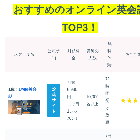
おすすめのオンライン英会
TOP3！
無
公式サ
月額料
講師の
料
スクール名
おすす
イト
金
人数
体
験
72
月額
時
公
1位：
DMM英会
6,980
間
式
話
円
10,000
★★★
サ
受
（毎日
名以上
イ
け
ト
1レッ
放
スン）
題
7日