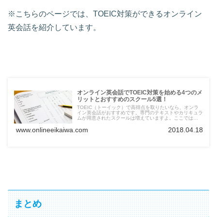
※こちらのページでは、TOEIC対策ができるオンライン
英会話を紹介しています。
オンライン英会話でTOEIC対策を始める4つのメ
リットとおすすめのスクール5選！
TOEIC（トーイック）で高得点を取りたいなら、オンラ
イン英会話がおすすめです。専門のテキストやカリキュラ
ムが用意されたスクールは増えていますよ。ここでは
TOEIC対策におすすめのオンライン英会話を4つ紹介して
www.onlineeikaiwa.com
2018.04.18
いますので、「どこが良いの？」と悩んでいる方は参考に
してみてください。
まとめ