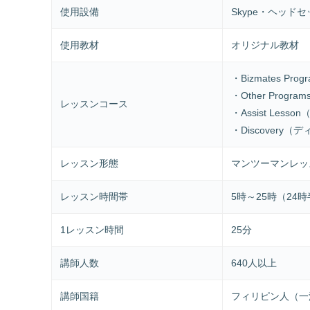
使用設備
Skype・ヘッド
使用教材
オリジナル教材
・Bizmates P
・Other Pro
レッスンコース
・Assist Les
・Discovery
レッスン形態
マンツーマンレッ
レッスン時間帯
5時～25時（24
1レッスン時間
25分
講師人数
640人以上
講師国籍
フィリピン人（一