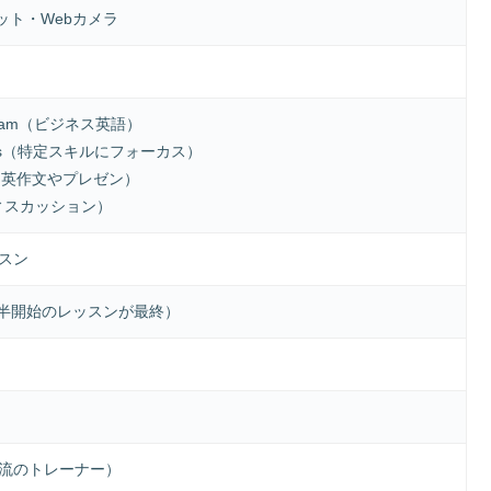
セット・Webカメラ
rogram（ビジネス英語）
grams（特定スキルにフォーカス）
son（英作文やプレゼン）
（ディスカッション）
スン
時半開始のレッスンが最終）
流のトレーナー）