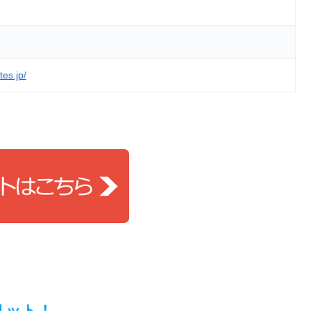
es.jp/
メリット！