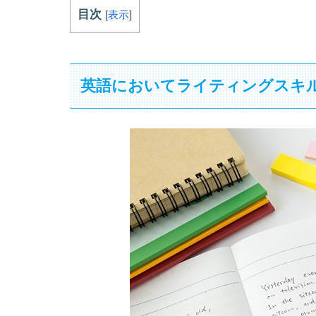
目次
[
表示
]
英語においてライティングスキ