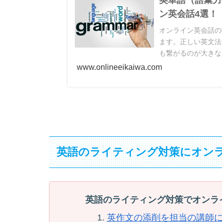
英単語（語彙力
ン英会話4選！
オンライン英会話の
ます。正しい英文法
も繋がるのが大きな
良いのか、4つのス
www.onlineeikaiwa.com
英語のライティング対策にオン
英語のライティング対策でオンラ
英作文の添削を担当の講師