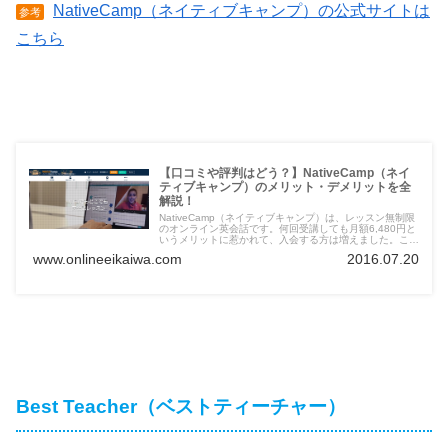
NativeCamp（ネイティブキャンプ）の公式サイトは
参考
こちら
【口コミや評判はどう？】NativeCamp（ネイ
ティブキャンプ）のメリット・デメリットを全
解説！
NativeCamp（ネイティブキャンプ）は、レッスン無制限
のオンライン英会話です。何回受講しても月額6,480円と
いうメリットに惹かれて、入会する方は増えました。ここ
ではNativeCamp（ネイティブキャンプ）の口コミや評判
www.onlineeikaiwa.com
2016.07.20
も紹介していますので、無料トライアルを受ける前に要チ
ェックです。
Best Teacher（ベストティーチャー）