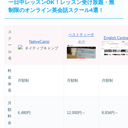
一日中レッスンOK！レッスン受け放題・無
制限のオンライン英会話スクール4選！
ス
ベストティーチ
English Centra
ク
ャー
NativeCamp
ー
ル
名
料
金
月額制
月額制
月額制
体
系
月
額
6,480円
12,000円～
8,834円～
料
金