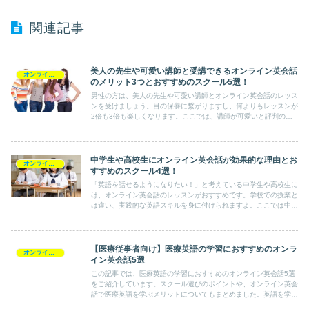
関連記事
美人の先生や可愛い講師と受講できるオンライン英会話
オンライン英会話の選び方
のメリット3つとおすすめのスクール5選！
男性の方は、美人の先生や可愛い講師とオンライン英会話のレッス
ンを受けましょう。目の保養に繋がりますし、何よりもレッスンが
2倍も3倍も楽しくなります。ここでは、講師が可愛いと評判のオ
ンライン英会話を3つ紹介していますので、スクール選びの参考に
してみてください。
中学生や高校生にオンライン英会話が効果的な理由とお
オンライン英会話の選び方
すすめのスクール4選！
「英語を話せるようになりたい！」と考えている中学生や高校生に
は、オンライン英会話のレッスンがおすすめです。学校での授業と
は違い、実践的な英語スキルを身に付けられますよ。ここでは中学
生向け・高校生向けのオンライン英会話スクールを3つまとめてみ
ました。
【医療従事者向け】医療英語の学習におすすめのオンラ
オンライン英会話の選び方
イン英会話5選
この記事では、医療英語の学習におすすめのオンライン英会話5選
をご紹介しています。スクール選びのポイントや、オンライン英会
話で医療英語を学ぶメリットについてもまとめました。英語を学び
たい医療従事者は、ぜひ参考にしてみてください。