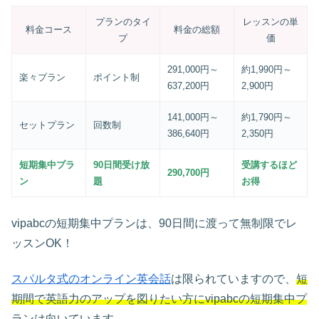
プランのタイ
レッスンの単
料金コース
料金の総額
プ
価
291,000円～
約1,990円～
楽々プラン
ポイント制
637,200円
2,900円
141,000円～
約1,790円～
セットプラン
回数制
386,640円
2,350円
短期集中プラ
90日間受け放
受講するほど
290,700円
ン
題
お得
vipabcの短期集中プランは、90日間に渡って無制限でレ
ッスンOK！
スパルタ式のオンライン英会話
は限られていますので、
短
期間で英語力のアップを図りたい方にvipabcの短期集中プ
ランは向いています。