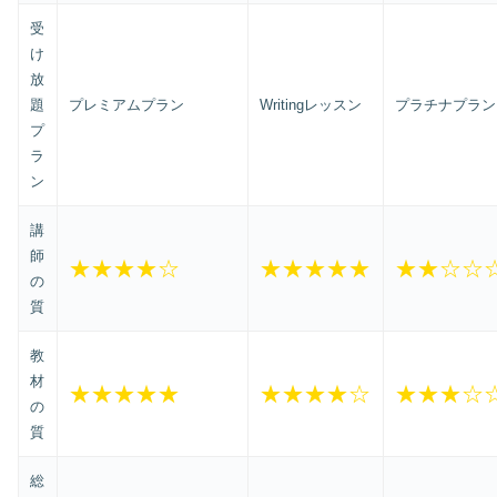
受
け
放
題
プレミアムプラン
Writingレッスン
プラチナプラン
プ
ラ
ン
講
師
★★★★☆
★★★★★
★★☆☆
の
質
教
材
★★★★★
★★★★☆
★★★☆
の
質
総