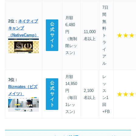
7日
間
月額
2位：
ネイティブ
無
公
6,480
キャンプ
料
式
円
11,000
★★★
サ
（NativeCamp）
ト
（無制
名以上
イ
ラ
ト
限レッ
イ
スン）
ア
ル
月額
レ
3位：
公
14,850
ッ
Bizmates（ビズ
式
円
2,100
ス
★★★
メイツ）
サ
（毎日
名以上
ン1
イ
ト
1レッ
回
スン）
+FB