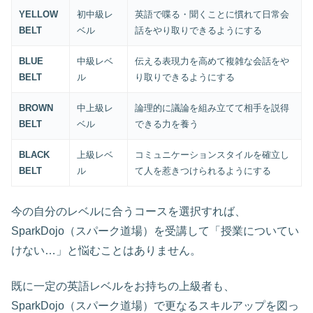
YELLOW
初中級レ
英語で喋る・聞くことに慣れて日常会
BELT
ベル
話をやり取りできるようにする
BLUE
中級レベ
伝える表現力を高めて複雑な会話をや
BELT
ル
り取りできるようにする
BROWN
中上級レ
論理的に議論を組み立てて相手を説得
BELT
ベル
できる力を養う
BLACK
上級レベ
コミュニケーションスタイルを確立し
BELT
ル
て人を惹きつけられるようにする
今の自分のレベルに合うコースを選択すれば、
SparkDojo（スパーク道場）を受講して「授業についてい
けない…」と悩むことはありません。
既に一定の英語レベルをお持ちの上級者も、
SparkDojo（スパーク道場）で更なるスキルアップを図っ