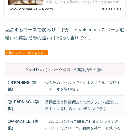
を使わなくても音声の録音ができるのが大きな強みです。
どのオンライン英会話でZOOMを使ってレッスンを受講で
www.onlineeikaiwa.com
2019.01.01
きるのか見ていきましょう。
受講するコースで変わりますが、SparkDojo（スパーク道
場）の英語指導の流れは下記の通りです。
※横にスクロールできます。
SparkDojo（スパーク道場）の英語指導の流れ
①TRAINING（訓
少人数のレッスンでビジネススキルに直結す
練）
るテーマを取り扱う
②LEARNING（学
目標設定と課題解決までのプランを設定し、
習）
自主トレ専用 Webコンテンツで学ぶ
③PRACTICE（実
月5回以上に渡って開催されるオンラインの
践）
イベントでグローバル目線を持つ方と繋がる