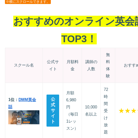
※横にスクロールできます。
おすすめのオンライン英会
TOP3！
無
公式サ
月額料
講師の
料
スクール名
おすす
イト
金
人数
体
験
72
月額
時
公
1位：
DMM英会
6,980
間
式
話
円
10,000
★★★
サ
受
（毎日
名以上
イ
け
ト
1レッ
放
スン）
題