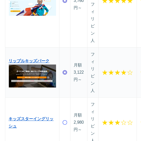
★★★★★
3,760
フ
円～
ィ
リ
ピ
ン
人
フ
リップルキッズパーク
ィ
月額
リ
★★★★☆
3,122
ピ
円～
ン
人
フ
ィ
月額
キッズスターイングリッ
リ
★★★☆☆
2,980
シュ
ピ
円～
ン
人