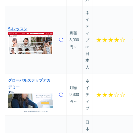
ネ
イ
テ
S-レッスン
月額
ィ
★★★★☆
3,000
ブ
円～
or
日
本
人
グローバルステップアカ
ネ
デミー
月額
イ
★★★☆☆
9,800
テ
円～
ィ
ブ
日
本