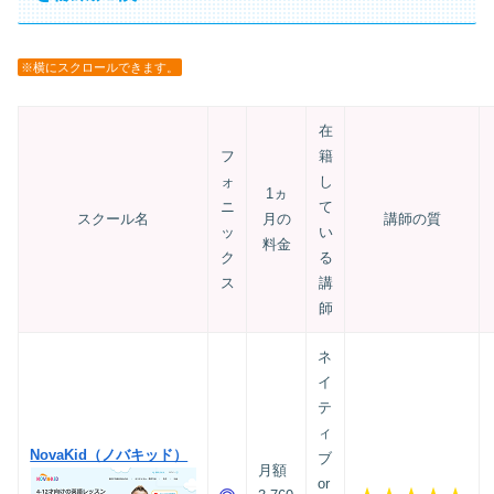
※横にスクロールできます。
在
フ
籍
ォ
し
1ヵ
ニ
て
スクール名
月の
講師の質
ッ
い
料金
ク
る
ス
講
師
ネ
イ
テ
ィ
NovaKid（ノバキッド）
ブ
月額
or