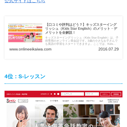
公式サイトはこちら
【口コミや評判はどう？】キッズスターイング
リッシュ（Kids Star English）のメリット・デ
メリットを全解説！
キッズスターイングリッシュ（Kids Star English）は、子
供専用のオンライン英会話です。3歳の小さなお子さんで
も英語の学習をスタートできますよ。ここでは、Kids
Star English（キッズスターイングリッシュ）の口コミや
www.onlineeikaiwa.com
2016.07.29
評判の情報をまとめました。子供用のスクール選びで迷っ
ている親御さんは要チェックです。
4位：S-レッスン