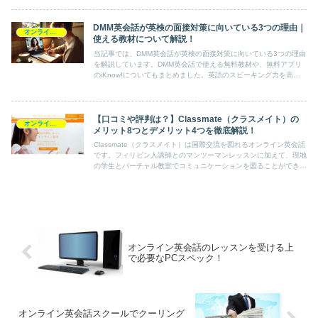
DMM英会話が英検の面接対策に向いている3つの理由｜
オンライン英会話スクール情報
使える教材について解説！
当記事では、DMM英会話が英検の面接対策に向いている3つの理由
を解説しています。DMM英会話で使える無料教材や、無料アプリ
のiKnow!についてもまとめました。英語のスピーキング力を高め
たい方は、ぜひ一度参考にしてみてください。
【口コミや評判は？】Classmate（クラスメイト）の
オンライン英会話スクール情報
メリット8つとデメリット4つを徹底解説！
Classmate（クラスメイト）は国際交流を図れるオンライン英会話
です。フィリピン人講師とのマンツーマンレッスンに加えて、現地
の学生とバーチャル教室でコミュニケーションを図ることができま
す。Classmate（クラスメイト）の口コミや評判を知りたい方は要
チェックです。
オンライン英会話のレッスンを受ける上
で必要なPCスペック！
オンライン英会話スクールでクーリング