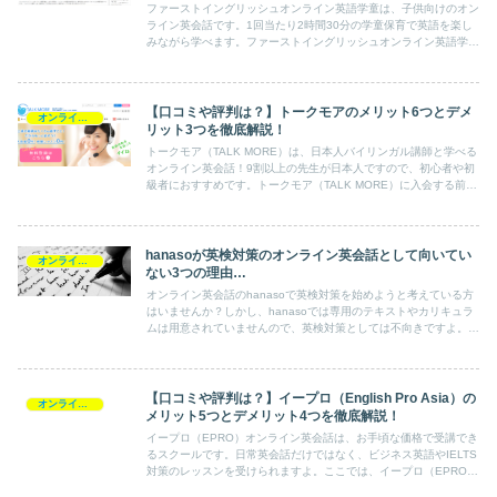
ファーストイングリッシュオンライン英語学童は、子供向けのオン
ライン英会話です。1回当たり2時間30分の学童保育で英語を楽し
みながら学べます。ファーストイングリッシュオンライン英語学童
の口コミや評判を知りたい方はこちらのページを要チェックです。
【口コミや評判は？】トークモアのメリット6つとデメ
オンライン英会話スクール情報
リット3つを徹底解説！
トークモア（TALK MORE）は、日本人バイリンガル講師と学べる
オンライン英会話！9割以上の先生が日本人ですので、初心者や初
級者におすすめです。トークモア（TALK MORE）に入会する前
に、ユーザーの口コミや評判の情報をチェックしておきましょう。
hanasoが英検対策のオンライン英会話として向いてい
オンライン英会話スクール情報
ない3つの理由…
オンライン英会話のhanasoで英検対策を始めようと考えている方
はいませんか？しかし、hanasoでは専用のテキストやカリキュラ
ムは用意されていませんので、英検対策としては不向きですよ。こ
こでは英検対策におすすめのスクールを幾つか紹介していきます。
【口コミや評判は？】イープロ（English Pro Asia）の
オンライン英会話スクール情報
メリット5つとデメリット4つを徹底解説！
イープロ（EPRO）オンライン英会話は、お手頃な価格で受講でき
るスクールです。日常英会話だけではなく、ビジネス英語やIELTS
対策のレッスンを受けられますよ。ここでは、イープロ（EPRO）
オンライン英会話の受講生の口コミや評判の情報をまとめました。