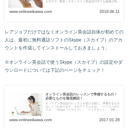
ますので、数多くのオンライン英会話の中でも融通が利き
ます。しかし、予約できないこともありますので、幾つか
のコツや裏ワザを見ていきましょう。
www.onlineeikaiwa.com
2018.06.11
レアジョブだけではなくオンライン英会話自体が初めての
人は、最初に無料通話ソフトのSkype（スカイプ）のアカ
ウントを作成してインストールしておきましょう。
※オンライン英会話で使うSkype（スカイプ）の設定やダ
ウンロードについては下記のページをチェック！
オンライン英会話のレッスンで準備するもの！
必要なものを徹底解説！
オンライン英会話のレッスンを受ける前に、準備するもの
はいくつかあります。そのアイテムとは、「パソコンorス
マホ」「Skype（スカイプ）」「ヘッドセット」「WEB
カメラ」の4つですね。何が必要なのか分からない方は、
こちらのページを参考にしてみてください。
www.onlineeikaiwa.com
2017.01.28