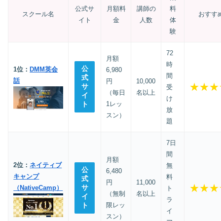
公式サ
月額料
講師の
料
スクール名
おすす
イト
金
人数
体
験
72
月額
時
公
1位：
DMM英会
6,980
間
式
話
円
10,000
★★★
サ
受
（毎日
名以上
イ
け
ト
1レッ
放
スン）
題
7日
間
月額
2位：
ネイティブ
無
公
6,480
キャンプ
料
式
円
11,000
★★★
サ
（NativeCamp）
ト
（無制
名以上
イ
ラ
ト
限レッ
イ
スン）