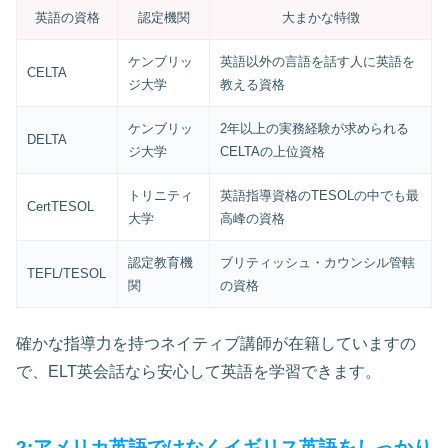
英語の資格
認定機関
大まかな特徴
ケンブリッ
英語以外の言語を話す人に英語を
CELTA
ジ大学
教える資格
ケンブリッ
2年以上の実務経験が求められる
DELTA
ジ大学
CELTAの上位資格
トリニティ
英語指導資格のTESOLの中でも最
CertTESOL
大学
高峰の資格
認定教育機
ブリティッシュ・カウンシル管轄
TEFL/TESOL
関
の資格
確かな指導力を持つネイティブ講師が在籍していますの
で、ELT英会話なら安心して英語を学習できます。
2:アメリカ英語ではなくイギリス英語をしっかり