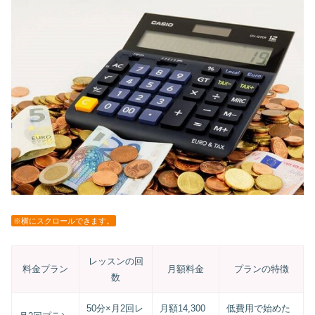
※横にスクロールできます。
レッスンの回
料金プラン
月額料金
プランの特徴
数
50分×月2回レ
月額14,300
低費用で始めた