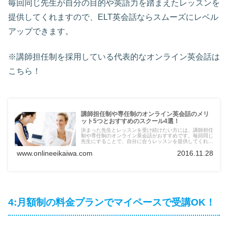
毎回同じ先生が自分の目的や英語力を踏まえたレッスンを
提供してくれますので、ELT英会話ならスムーズにレベル
アップできます。
※講師担任制を採用している代表的なオンライン英会話は
こちら！
講師担任制や専任制のオンライン英会話のメリ
ット5つとおすすめのスクール4選！
決まった先生とレッスンを受け続けたい方には、講師担任
制や専任制のオンライン英会話がおすすめです。毎回同じ
先生にすることで、自分に合うレッスンを提供してくれま
すよ。ここでは、講師担任制や専任制のオンライン英会話
www.onlineeikaiwa.com
2016.11.28
を4つ紹介していますので、スクール選びの参考にしてみ
てください。
4:月額制の料金プランでマイペースで受講OK！