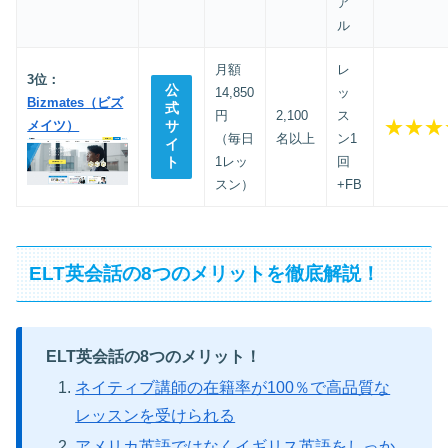
ア
ル
月額
レ
3位：
公
14,850
ッ
Bizmates（ビズ
式
円
2,100
ス
★★★
メイツ）
サ
（毎日
名以上
ン1
イ
ト
1レッ
回
スン）
+FB
ELT英会話の8つのメリットを徹底解説！
ELT英会話の8つのメリット！
ネイティブ講師の在籍率が100％で高品質な
レッスンを受けられる
アメリカ英語ではなくイギリス英語をしっか